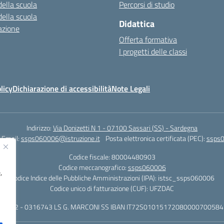
della scuola
Percorsi di studio
della scuola
Didattica
azione
Offerta formativa
I progetti delle classi
licy
Dichiarazione di accessibilità
Note Legali
Indirizzo:
Via Donizetti N 1 - 07100 Sassari (SS) - Sardegna
Email:
ssps060006@istruzione.it
Posta elettronica certificata (PEC):
ssps0
Codice fiscale: 80004480903
Codice meccanografico:
ssps060006
,
Codice Indice delle Pubbliche Amministrazioni (IPA): istsc_ssps060006
Codice unico di fatturazione (CUF): UFZDAC
 - 522 - 0316743 LS G. MARCONI SS IBAN IT72S0101517208000070058