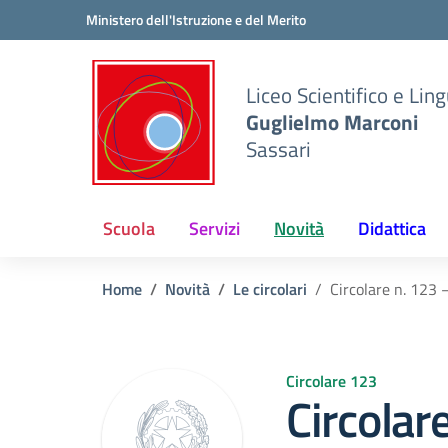
Vai ai contenuti
Vai al menu di navigazione
Vai al footer
Ministero dell'Istruzione e del Merito
Liceo Scientifico e Ling
Guglielmo Marconi
Sassari
Scuola
Servizi
Novità
Didattica
Home
Novità
Le circolari
Circolare n. 123 
Circolare 123
Circolar