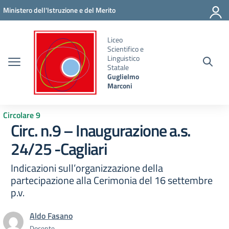
Vai ai contenuti
Vai al menu di navigazione
Vai al footer
Ministero dell'Istruzione e del Merito
Liceo
Scientifico e
Linguistico
Statale
Guglielmo
Marconi
Circolare 9
Circ. n.9 – Inaugurazione a.s.
24/25 -Cagliari
Indicazioni sull’organizzazione della
partecipazione alla Cerimonia del 16 settembre
p.v.
Aldo Fasano
Docente