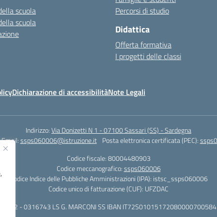
della scuola
Percorsi di studio
della scuola
Didattica
azione
Offerta formativa
I progetti delle classi
licy
Dichiarazione di accessibilità
Note Legali
Indirizzo:
Via Donizetti N 1 - 07100 Sassari (SS) - Sardegna
Email:
ssps060006@istruzione.it
Posta elettronica certificata (PEC):
ssps0
Codice fiscale: 80004480903
Codice meccanografico:
ssps060006
,
Codice Indice delle Pubbliche Amministrazioni (IPA): istsc_ssps060006
Codice unico di fatturazione (CUF): UFZDAC
 - 522 - 0316743 LS G. MARCONI SS IBAN IT72S0101517208000070058