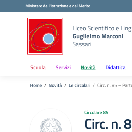
Vai ai contenuti
Vai al menu di navigazione
Vai al footer
Ministero dell'Istruzione e del Merito
Liceo Scientifico e Ling
Guglielmo Marconi
Sassari
Scuola
Servizi
Novità
Didattica
Home
Novità
Le circolari
Circ. n. 85 – Part
Circolare 85
Circ. n. 