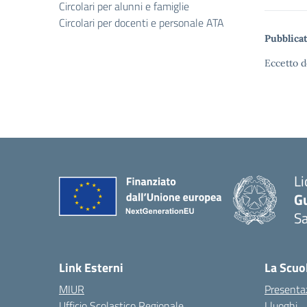
Circolari per alunni e famiglie
Circolari per docenti e personale ATA
Pubblicat
Eccetto d
Li
G
Sa
Link Esterni
La Scuo
MIUR
Presenta
Ufficio Scolastico Regionale
I luoghi