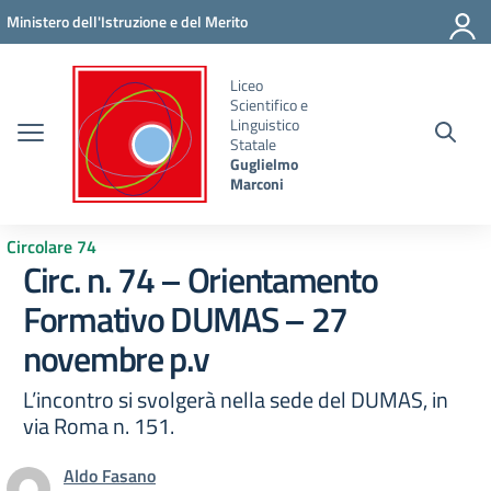
Vai ai contenuti
Vai al menu di navigazione
Vai al footer
Ministero dell'Istruzione e del Merito
Liceo
Scientifico e
Linguistico
Statale
Guglielmo
Marconi
Circolare 74
Circ. n. 74 – Orientamento
Formativo DUMAS – 27
novembre p.v
L’incontro si svolgerà nella sede del DUMAS, in
via Roma n. 151.
Aldo Fasano