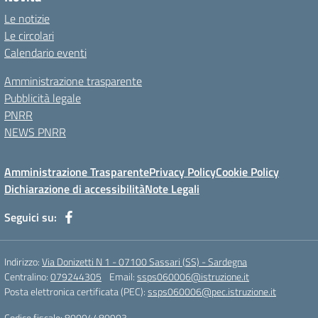
Le notizie
Le circolari
Calendario eventi
Amministrazione trasparente
Pubblicità legale
PNRR
NEWS PNRR
Amministrazione Trasparente
Privacy Policy
Cookie Policy
Dichiarazione di accessibilità
Note Legali
Seguici su:
Indirizzo:
Via Donizetti N 1 - 07100 Sassari (SS) - Sardegna
Centralino:
079244305
Email:
ssps060006@istruzione.it
Posta elettronica certificata (PEC):
ssps060006@pec.istruzione.it
Codice fiscale: 80004480903