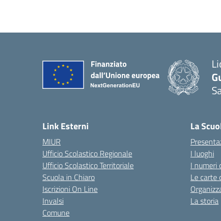
Li
G
Sa
Link Esterni
La Scuo
MIUR
Presenta
Ufficio Scolastico Regionale
I luoghi
Ufficio Scolastico Territoriale
I numeri 
Scuola in Chiaro
Le carte 
Iscrizioni On Line
Organizz
Invalsi
La storia
Comune