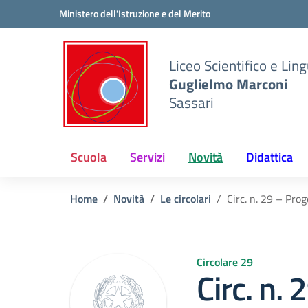
Vai ai contenuti
Vai al menu di navigazione
Vai al footer
Ministero dell'Istruzione e del Merito
Liceo Scientifico e Ling
Guglielmo Marconi
Sassari
Scuola
Servizi
Novità
Didattica
Home
Novità
Le circolari
Circ. n. 29 – Pro
Circolare 29
Circ. n.