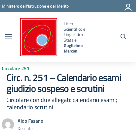
Vai ai contenuti
Vai al menu di navigazione
Vai al footer
Ministero dell'Istruzione e del Merito
Liceo
Scientifico e
Linguistico
Statale
Guglielmo
Marconi
Circolare 251
Circ. n. 251 – Calendario esami
giudizio sospeso e scrutini
Circolare con due allegati: calendario esami;
calendario scrutini
Aldo Fasano
Docente