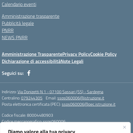
Calendario eventi
Amministrazione trasparente
Pubblicità legale
PNRR
NEWS PNRR
Amministrazione Trasparente
Privacy Policy
Cookie Policy
Dichiarazione di accessibilità
Note Legali
Seguici su:
Indirizzo:
Via Donizetti N 1 - 07100 Sassari (SS) - Sardegna
Centralino:
079244305
Email:
ssps060006@istruzione.it
Posta elettronica certificata (PEC):
ssps060006@pec.istruzione.it
Codice fiscale: 80004480903
Codice meccanografico:
ssps060006
Codice Indice delle Pubbliche Amministrazioni (IPA): istsc_ssps060006
Diamo valore alla tua privacy