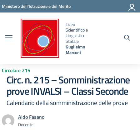
Vai ai contenuti
Vai al menu di navigazione
Vai al footer
Ministero dell'Istruzione e del Merito
Liceo
Scientifico e
Linguistico
Statale
Guglielmo
Marconi
Circolare 215
Circ. n. 215 – Somministrazione
prove INVALSI – Classi Seconde
Calendario della somministrazione delle prove
Aldo Fasano
Docente