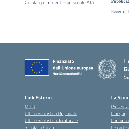
Pubblicat
Circolari per docenti e personale ATA
Eccetto d
Li
G
Sa
Link Esterni
La Scuo
MIUR
Presenta
Ufficio Scolastico Regionale
I luoghi
Ufficio Scolastico Territoriale
I numeri 
Scuola in Chiaro
Le carte 