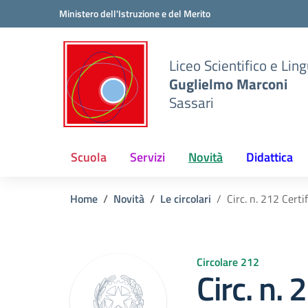
Vai ai contenuti
Vai al menu di navigazione
Vai al footer
Ministero dell'Istruzione e del Merito
Liceo Scientifico e Ling
Guglielmo Marconi
Sassari
Scuola
Servizi
Novità
Didattica
Home
Novità
Le circolari
Circ. n. 212 Cert
Circolare 212
Circ. n. 