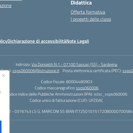
Didattica
azione
Offerta formativa
I progetti delle classi
licy
Dichiarazione di accessibilità
Note Legali
Indirizzo:
Via Donizetti N 1 - 07100 Sassari (SS) - Sardegna
Email:
ssps060006@istruzione.it
Posta elettronica certificata (PEC):
ssps0
Codice fiscale: 80004480903
Codice meccanografico:
ssps060006
,
Codice Indice delle Pubbliche Amministrazioni (IPA): istsc_ssps060006
Codice unico di fatturazione (CUF): UFZDAC
 - 522 - 0316743 LS G. MARCONI SS IBAN IT72S0101517208000070058