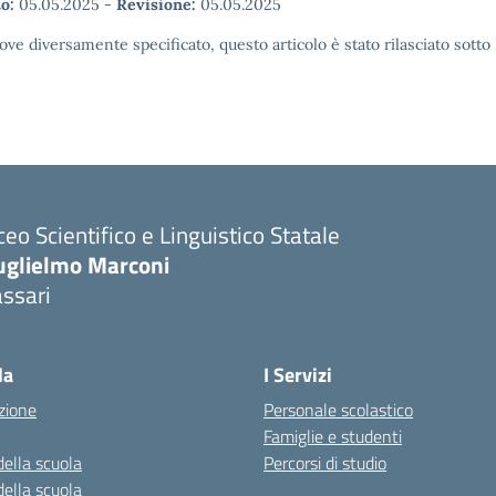
o:
05.05.2025
-
Revisione:
05.05.2025
ove diversamente specificato, questo articolo è stato rilasciato sott
ceo Scientifico e Linguistico Statale
uglielmo Marconi
ssari
la
I Servizi
zione
Personale scolastico
Famiglie e studenti
della scuola
Percorsi di studio
della scuola