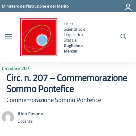
Vai ai contenuti
Vai al menu di navigazione
Vai al footer
Ministero dell'Istruzione e del Merito
Liceo
Scientifico e
Linguistico
Statale
Guglielmo
Marconi
Circolare 207
Circ. n. 207 – Commemorazione
Sommo Pontefice
Commemorazione Sommo Pontefice
Aldo Fasano
Docente