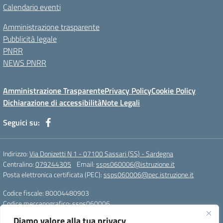
Calendario eventi
Amministrazione trasparente
Pubblicità legale
PNRR
NEWS PNRR
Amministrazione Trasparente
Privacy Policy
Cookie Policy
Dichiarazione di accessibilità
Note Legali
Seguici su:
Indirizzo:
Via Donizetti N 1 - 07100 Sassari (SS) - Sardegna
Centralino:
079244305
Email:
ssps060006@istruzione.it
Posta elettronica certificata (PEC):
ssps060006@pec.istruzione.it
Codice fiscale: 80004480903
Codice meccanografico:
ssps060006
Codice Indice delle Pubbliche Amministrazioni (IPA): istsc_ssps060006
Diamo valore alla tua privacy