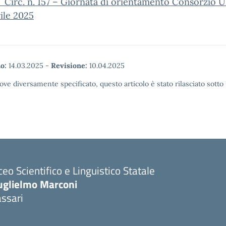
_Circ. n. 157 – Giornata di orientamento Consorzio
rile 2025
o:
14.03.2025
-
Revisione:
10.04.2025
ove diversamente specificato, questo articolo è stato rilasciato sott
ceo Scientifico e Linguistico Statale
uglielmo Marconi
ssari