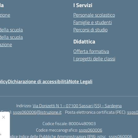
la
I Servizi
zione
Personale scolastico
Famiglie e studenti
della scuola
Percorsi di studio
della scuola
Didattica
azione
Offerta formativa
I progetti delle classi
licy
Dichiarazione di accessibilità
Note Legali
Indirizzo:
Via Donizetti N 1 - 07100 Sassari (SS) - Sardegna
Email:
ssps060006@istruzione.it
Posta elettronica certificata (PEC):
ssps0
Codice fiscale: 80004480903
Codice meccanografico:
ssps060006
,
Codice Indice delle Pubbliche Amministrazioni (IPA): istsc_ssps060006