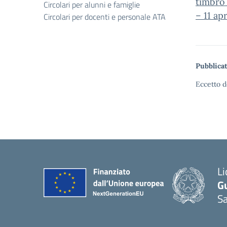
timbro
Circolari per alunni e famiglie
– 11 ap
Circolari per docenti e personale ATA
Pubblicat
Eccetto d
Li
G
Sa