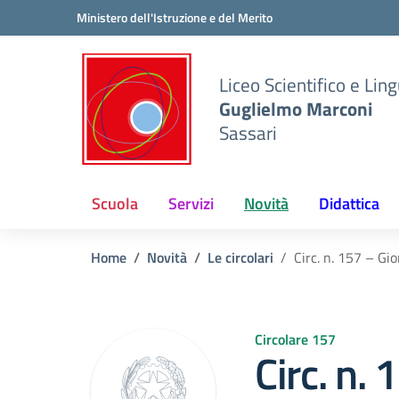
Vai ai contenuti
Vai al menu di navigazione
Vai al footer
Ministero dell'Istruzione e del Merito
Liceo Scientifico e Ling
Guglielmo Marconi
Sassari
Scuola
Servizi
Novità
Didattica
Home
Novità
Le circolari
Circ. n. 157 – G
Circolare 157
Circ. n.