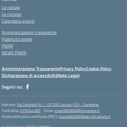
Le notizie
Le circolari
Calendario eventi
Amministrazione trasparente
Pubblicità legale
PNRR
NEWS PNRR
Amministrazione Trasparente
Privacy Policy
Cookie Policy
Dichiarazione di accessibilità
Note Legali
Seguici su:
Indirizzo:
Via Donizetti N 1 - 07100 Sassari (SS) - Sardegna
Centralino:
079244305
Email:
ssps060006@istruzione.it
Posta elettronica certificata (PEC):
ssps060006@pec.istruzione.it
Codice fiscale: 80004480903