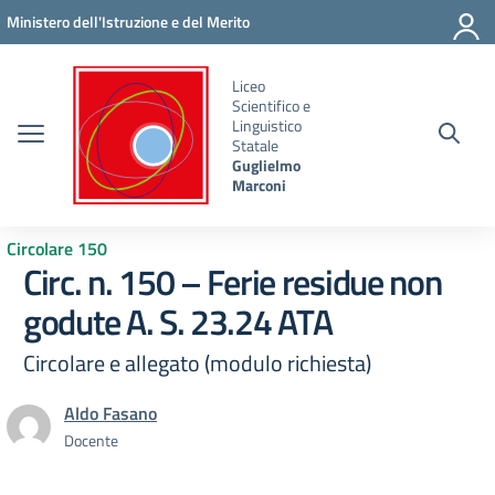
Vai ai contenuti
Vai al menu di navigazione
Vai al footer
Ministero dell'Istruzione e del Merito
Liceo
Scientifico e
Linguistico
Statale
Guglielmo
Marconi
Circolare 150
Circ. n. 150 – Ferie residue non
godute A. S. 23.24 ATA
Circolare e allegato (modulo richiesta)
Aldo Fasano
Docente