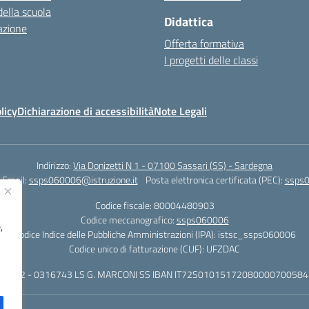
della scuola
Didattica
azione
Offerta formativa
I progetti delle classi
licy
Dichiarazione di accessibilità
Note Legali
Indirizzo:
Via Donizetti N 1 - 07100 Sassari (SS) - Sardegna
Email:
ssps060006@istruzione.it
Posta elettronica certificata (PEC):
ssps0
Codice fiscale: 80004480903
Codice meccanografico:
ssps060006
,
Codice Indice delle Pubbliche Amministrazioni (IPA): istsc_ssps060006
Codice unico di fatturazione (CUF): UFZDAC
 - 522 - 0316743 LS G. MARCONI SS IBAN IT72S0101517208000070058