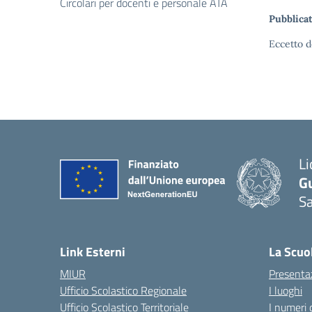
Circolari per docenti e personale ATA
Pubblicat
Eccetto d
Li
G
Sa
Link Esterni
La Scuo
MIUR
Presenta
Ufficio Scolastico Regionale
I luoghi
Ufficio Scolastico Territoriale
I numeri 