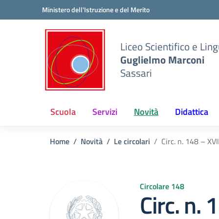
Vai ai contenuti
Vai al menu di navigazione
Vai al footer
Ministero dell'Istruzione e del Merito
Liceo Scientifico e Ling
Guglielmo Marconi
Sassari
Scuola
Servizi
Novità
Didattica
Home
Novità
Le circolari
Circ. n. 148 – XV
Circolare 148
Circ. n. 