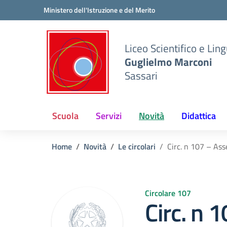
Vai ai contenuti
Vai al menu di navigazione
Vai al footer
Ministero dell'Istruzione e del Merito
Liceo Scientifico e Ling
Guglielmo Marconi
Sassari
Scuola
Servizi
Novità
Didattica
Home
Novità
Le circolari
Circ. n 107 – As
Circolare 107
Circ. n 