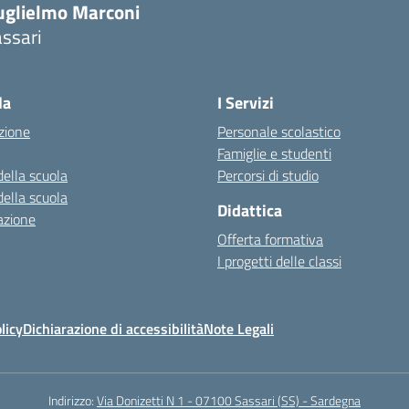
uglielmo Marconi
ssari
la
I Servizi
zione
Personale scolastico
Famiglie e studenti
della scuola
Percorsi di studio
della scuola
Didattica
azione
Offerta formativa
I progetti delle classi
licy
Dichiarazione di accessibilità
Note Legali
Indirizzo:
Via Donizetti N 1 - 07100 Sassari (SS) - Sardegna