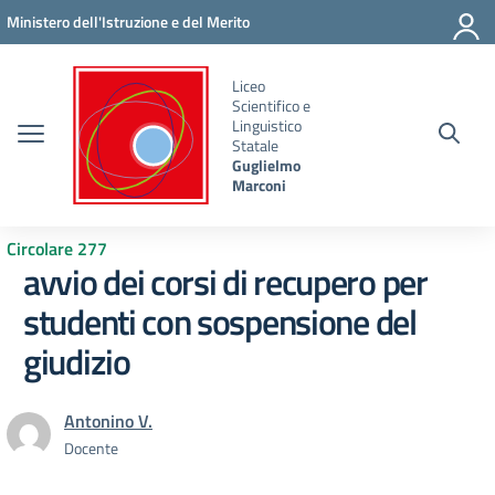
Vai ai contenuti
Vai al menu di navigazione
Vai al footer
Ministero dell'Istruzione e del Merito
Liceo
Scientifico e
Linguistico
Statale
Guglielmo
Marconi
Circolare 277
avvio dei corsi di recupero per
studenti con sospensione del
giudizio
Antonino V.
Docente