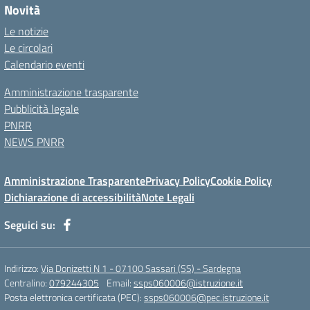
Novità
Le notizie
Le circolari
Calendario eventi
Amministrazione trasparente
Pubblicità legale
PNRR
NEWS PNRR
Amministrazione Trasparente
Privacy Policy
Cookie Policy
Dichiarazione di accessibilità
Note Legali
Seguici su:
Indirizzo:
Via Donizetti N 1 - 07100 Sassari (SS) - Sardegna
Centralino:
079244305
Email:
ssps060006@istruzione.it
Posta elettronica certificata (PEC):
ssps060006@pec.istruzione.it