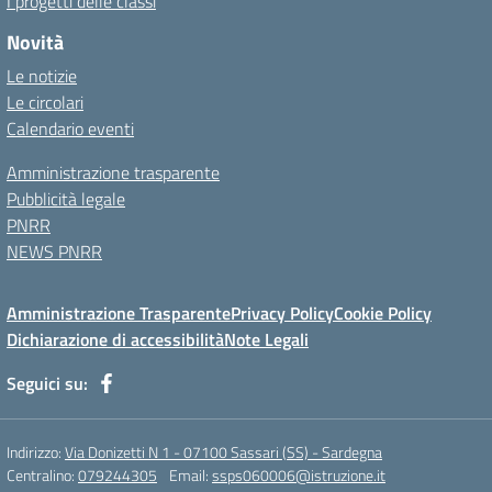
I progetti delle classi
Novità
Le notizie
Le circolari
Calendario eventi
Amministrazione trasparente
Pubblicità legale
PNRR
NEWS PNRR
Amministrazione Trasparente
Privacy Policy
Cookie Policy
Dichiarazione di accessibilità
Note Legali
Seguici su:
Indirizzo:
Via Donizetti N 1 - 07100 Sassari (SS) - Sardegna
Centralino:
079244305
Email:
ssps060006@istruzione.it