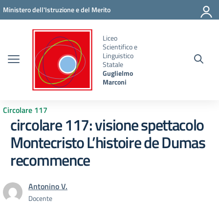
Vai ai contenuti
Vai al menu di navigazione
Vai al footer
Ministero dell'Istruzione e del Merito
Liceo
Scientifico e
Linguistico
Statale
Guglielmo
Marconi
Circolare 117
circolare 117: visione spettacolo
Montecristo L’histoire de Dumas
recommence
Antonino V.
Docente