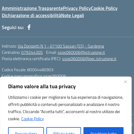
Amministrazione Trasparente
Privacy Policy
Cookie Policy
Dichiarazione di accessibilità
Note Legali
Seguici su:
Indirizzo:
Via Donizetti N 1 - 07100 Sassari (SS) - Sardegna
Centralino:
079244305
Email:
ssps060006@istruzione.it
Posta elettronica certificata (PEC):
ssps060006@pec.istruzione.it
Codice fiscale: 80004480903
Codice meccanografico:
ssps060006
Codice Indice delle Pubbliche Amministrazioni (IPA): istsc_ssps060006
Diamo valore alla tua privacy
Codice unico di fatturazione (CUF): UFZDAC
Utilizziamo i cookie per migliorare la tua esperienza di navigazione,
TU - 522 - 0316743 LS G. MARCONI SS IBAN
offrirti pubblicità o contenuti personalizzati e analizzare il nostro
IT72S0101517208000070058412
traffico. Cliccando “Accetta tutti”, acconsenti al nostro utilizzo dei
cookie.
Cookie Policy
Concept & Design by Designers Italia
Personalizza
Rifiuta tutto
Accettare tutto