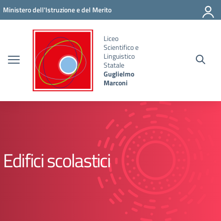
Vai ai contenuti
Vai al menu di navigazione
Vai al footer
Ministero dell'Istruzione e del Merito
Liceo
Scientifico e
Linguistico
Statale
Guglielmo
Marconi
Edifici scolastici