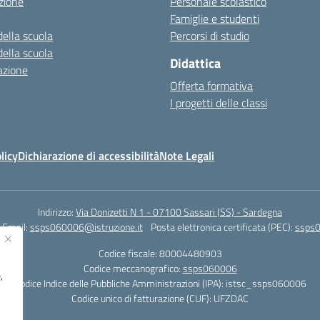
zione
Personale scolastico
Famiglie e studenti
della scuola
Percorsi di studio
della scuola
Didattica
azione
Offerta formativa
I progetti delle classi
licy
Dichiarazione di accessibilità
Note Legali
Indirizzo:
Via Donizetti N 1 - 07100 Sassari (SS) - Sardegna
Email:
ssps060006@istruzione.it
Posta elettronica certificata (PEC):
ssps0
Codice fiscale: 80004480903
Codice meccanografico:
ssps060006
,
Codice Indice delle Pubbliche Amministrazioni (IPA): istsc_ssps060006
Codice unico di fatturazione (CUF): UFZDAC