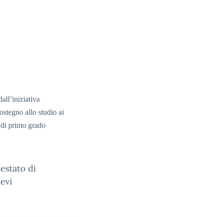
dall’iniziativa
ostegno allo studio ai
a di primo grado
testato di
ievi