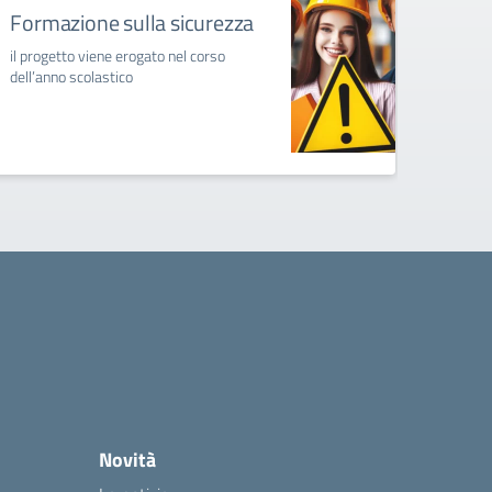
Formazione sulla sicurezza
il progetto viene erogato nel corso
dell’anno scolastico
Novità