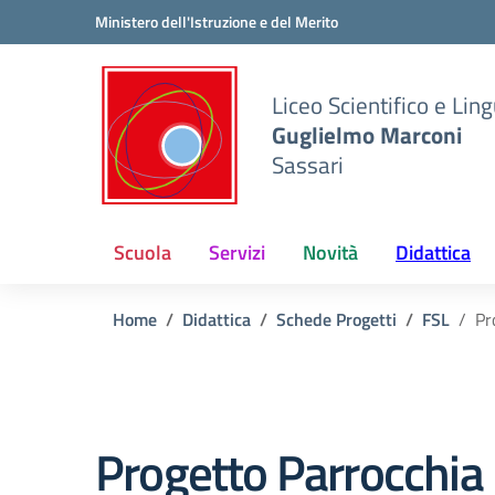
Vai ai contenuti
Vai al menu di navigazione
Vai al footer
Ministero dell'Istruzione e del Merito
Liceo Scientifico e Ling
Guglielmo Marconi
Sassari
Scuola
Servizi
Novità
Didattica
Home
Didattica
Schede Progetti
FSL
Pr
Progetto Parrocchia 