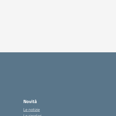
Aula di inf
Novità
Le notizie
Le circolari