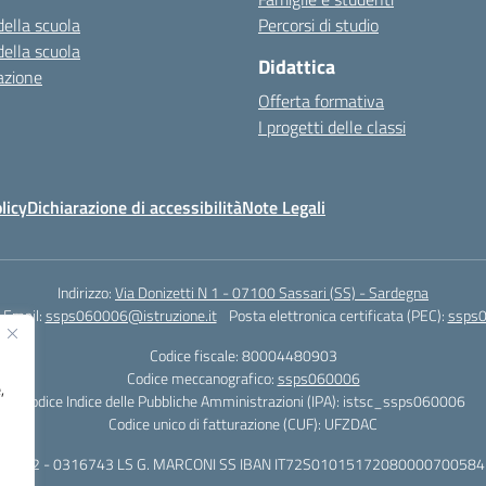
della scuola
Percorsi di studio
della scuola
Didattica
azione
Offerta formativa
I progetti delle classi
licy
Dichiarazione di accessibilità
Note Legali
Indirizzo:
Via Donizetti N 1 - 07100 Sassari (SS) - Sardegna
Email:
ssps060006@istruzione.it
Posta elettronica certificata (PEC):
ssps0
Codice fiscale: 80004480903
Codice meccanografico:
ssps060006
,
Codice Indice delle Pubbliche Amministrazioni (IPA): istsc_ssps060006
Codice unico di fatturazione (CUF): UFZDAC
 - 522 - 0316743 LS G. MARCONI SS IBAN IT72S0101517208000070058