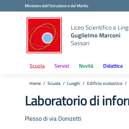
Vai ai contenuti
Vai al menu di navigazione
Vai al footer
Ministero dell'Istruzione e del Merito
Liceo Scientifico e Ling
Guglielmo Marconi
Sassari
Scuola
Servizi
Novità
Didattica
Home
Scuola
Luoghi
Edificio scolastico
Laboratorio di info
Plesso di via Donizetti