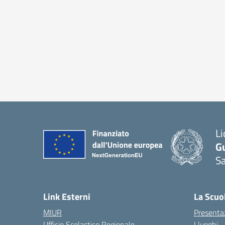
Li
G
Sa
Link Esterni
La Scuo
MIUR
Presenta
Ufficio Scolastico Regionale
I luoghi