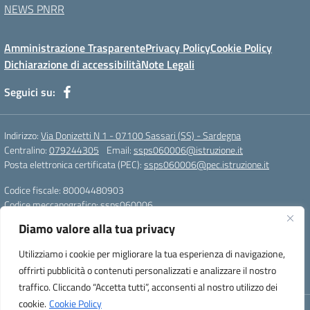
NEWS PNRR
Amministrazione Trasparente
Privacy Policy
Cookie Policy
Dichiarazione di accessibilità
Note Legali
Seguici su:
Indirizzo:
Via Donizetti N 1 - 07100 Sassari (SS) - Sardegna
Centralino:
079244305
Email:
ssps060006@istruzione.it
Posta elettronica certificata (PEC):
ssps060006@pec.istruzione.it
Codice fiscale: 80004480903
Codice meccanografico:
ssps060006
Codice Indice delle Pubbliche Amministrazioni (IPA): istsc_ssps060006
Diamo valore alla tua privacy
Codice unico di fatturazione (CUF): UFZDAC
Utilizziamo i cookie per migliorare la tua esperienza di navigazione,
TU - 522 - 0316743 LS G. MARCONI SS IBAN
offrirti pubblicità o contenuti personalizzati e analizzare il nostro
IT72S0101517208000070058412
traffico. Cliccando “Accetta tutti”, acconsenti al nostro utilizzo dei
cookie.
Cookie Policy