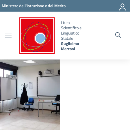
Vai ai contenuti
Vai al menu di navigazione
Vai al footer
Ministero dell'Istruzione e del Merito
Liceo
Scientifico e
Linguistico
Statale
Guglielmo
Marconi