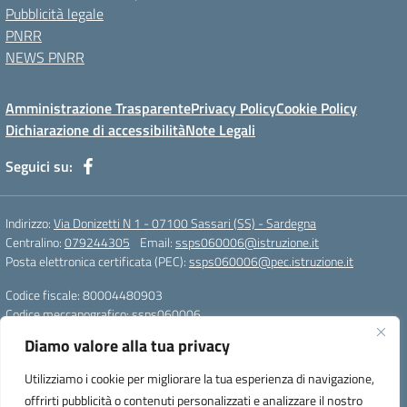
Pubblicità legale
PNRR
NEWS PNRR
Amministrazione Trasparente
Privacy Policy
Cookie Policy
Dichiarazione di accessibilità
Note Legali
Seguici su:
Indirizzo:
Via Donizetti N 1 - 07100 Sassari (SS) - Sardegna
Centralino:
079244305
Email:
ssps060006@istruzione.it
Posta elettronica certificata (PEC):
ssps060006@pec.istruzione.it
Codice fiscale: 80004480903
Codice meccanografico:
ssps060006
Codice Indice delle Pubbliche Amministrazioni (IPA): istsc_ssps060006
Diamo valore alla tua privacy
Codice unico di fatturazione (CUF): UFZDAC
Utilizziamo i cookie per migliorare la tua esperienza di navigazione,
TU - 522 - 0316743 LS G. MARCONI SS IBAN
offrirti pubblicità o contenuti personalizzati e analizzare il nostro
IT72S0101517208000070058412