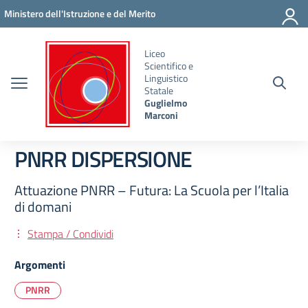
Vai ai contenuti
Vai al menu di navigazione
Vai al footer
Ministero dell'Istruzione e del Merito
Liceo
Scientifico e
Linguistico
Statale
Guglielmo
Marconi
PNRR DISPERSIONE
Attuazione PNRR – Futura: La Scuola per l’Italia
di domani
Stampa / Condividi
Argomenti
PNRR