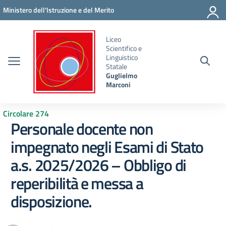
Vai ai contenuti
Vai al menu di navigazione
Vai al footer
Ministero dell'Istruzione e del Merito
Liceo
Scientifico e
Linguistico
Statale
Guglielmo
Marconi
Circolare 274
Personale docente non
impegnato negli Esami di Stato
a.s. 2025/2026 – Obbligo di
reperibilità e messa a
disposizione.