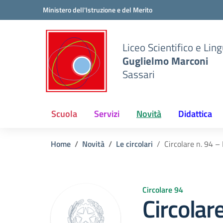
Vai ai contenuti
Vai al menu di navigazione
Vai al footer
Ministero dell'Istruzione e del Merito
Liceo Scientifico e Ling
Guglielmo Marconi
Sassari
Scuola
Servizi
Novità
Didattica
Home
Novità
Le circolari
Circolare n. 94 –
Circolare 94
Circolar