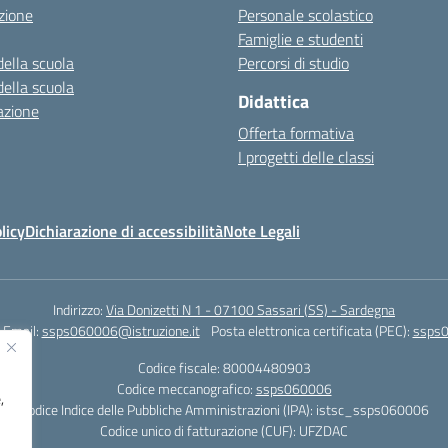
zione
Personale scolastico
Famiglie e studenti
della scuola
Percorsi di studio
della scuola
Didattica
azione
Offerta formativa
I progetti delle classi
licy
Dichiarazione di accessibilità
Note Legali
Indirizzo:
Via Donizetti N 1 - 07100 Sassari (SS) - Sardegna
Email:
ssps060006@istruzione.it
Posta elettronica certificata (PEC):
ssps0
Codice fiscale: 80004480903
Codice meccanografico:
ssps060006
,
Codice Indice delle Pubbliche Amministrazioni (IPA): istsc_ssps060006
Codice unico di fatturazione (CUF): UFZDAC