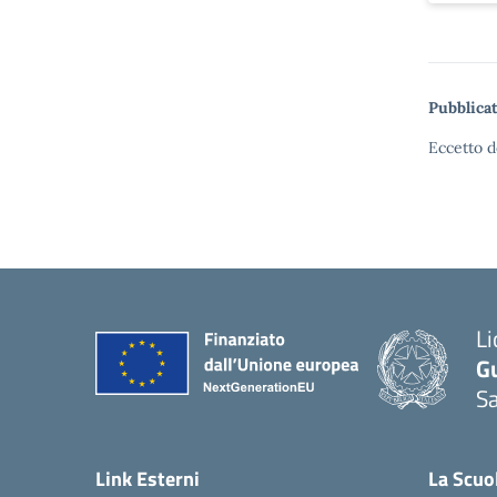
Pubblicat
Eccetto d
Li
G
Sa
Link Esterni
La Scuo