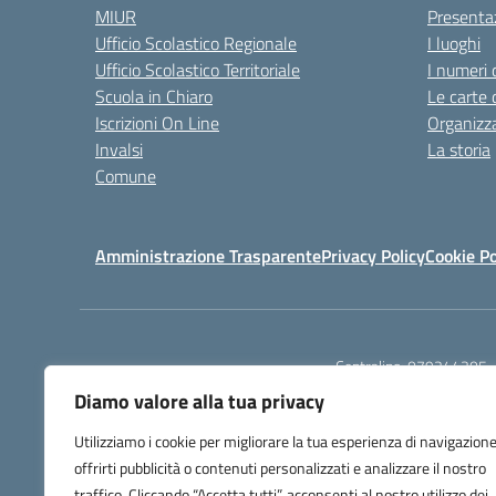
MIUR
Presenta
Ufficio Scolastico Regionale
I luoghi
Ufficio Scolastico Territoriale
I numeri 
Scuola in Chiaro
Le carte 
Iscrizioni On Line
Organizz
Invalsi
La storia
Comune
Amministrazione Trasparente
Privacy Policy
Cookie Po
Centralino:
079244305
Diamo valore alla tua privacy
Utilizziamo i cookie per migliorare la tua esperienza di navigazione
offrirti pubblicità o contenuti personalizzati e analizzare il nostro
traffico. Cliccando “Accetta tutti”, acconsenti al nostro utilizzo dei