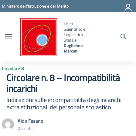
Vai ai contenuti
Vai al menu di navigazione
Vai al footer
Ministero dell'Istruzione e del Merito
Liceo
Scientifico e
Linguistico
Statale
Guglielmo
Marconi
Circolare 8
Circolare n. 8 – Incompatibilità
incarichi
Indicazioni sulle incompatibilità degli incarichi
extraistituzionali del personale scolastico
Aldo Fasano
Docente