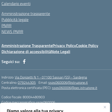
Calendario eventi
Amministrazione trasparente
Pubblicità legale
PNRR
NEWS PNRR
Amministrazione Trasparente
Privacy Policy
Cookie Policy
Dichiarazione di accessibilità
Note Legali
Seguici su:
Indirizzo:
Via Donizetti N 1 - 07100 Sassari (SS) - Sardegna
Centralino:
079244305
Email:
ssps060006@istruzione.it
Posta elettronica certificata (PEC):
ssps060006@pec.istruzione.it
Codice fiscale: 80004480903
Codice meccanografico:
ssps060006
Codice Indice delle Pubbliche Amministrazioni (IPA): istsc_ssps060006
Diamo valore alla tua privacy