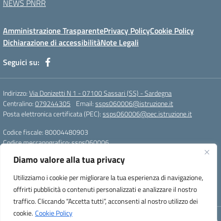
NEWS PNRR
Amministrazione Trasparente
Privacy Policy
Cookie Policy
Dichiarazione di accessibilità
Note Legali
Seguici su:
Indirizzo:
Via Donizetti N 1 - 07100 Sassari (SS) - Sardegna
Centralino:
079244305
Email:
ssps060006@istruzione.it
Posta elettronica certificata (PEC):
ssps060006@pec.istruzione.it
Codice fiscale: 80004480903
Codice meccanografico:
ssps060006
Codice Indice delle Pubbliche Amministrazioni (IPA): istsc_ssps060006
Diamo valore alla tua privacy
Codice unico di fatturazione (CUF): UFZDAC
Utilizziamo i cookie per migliorare la tua esperienza di navigazione,
TU - 522 - 0316743 LS G. MARCONI SS IBAN
offrirti pubblicità o contenuti personalizzati e analizzare il nostro
IT72S0101517208000070058412
traffico. Cliccando “Accetta tutti”, acconsenti al nostro utilizzo dei
cookie.
Cookie Policy
Concept & Design by Designers Italia