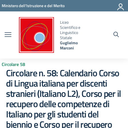
Vai ai contenuti
Vai al menu di navigazione
Vai al footer
Ministero dell'Istruzione e del Merito
Liceo
Scientifico e
Linguistico
Statale
Guglielmo
Marconi
Circolare 58
Circolare n. 58: Calendario Corso
di Lingua italiana per discenti
stranieri (Italiano L2), Corso per il
recupero delle competenze di
Italiano per gli studenti del
biennio e Corso per il recupero