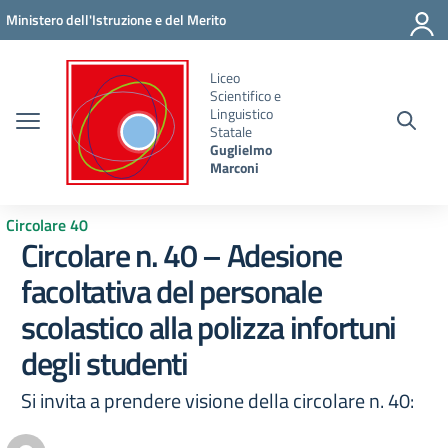
Vai ai contenuti
Vai al menu di navigazione
Vai al footer
Ministero dell'Istruzione e del Merito
Liceo
Scientifico e
Linguistico
Statale
Guglielmo
Marconi
Circolare 40
Circolare n. 40 – Adesione
facoltativa del personale
scolastico alla polizza infortuni
degli studenti
Si invita a prendere visione della circolare n. 40: