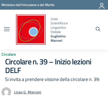
Vai ai contenuti
Vai al menu di navigazione
Vai al footer
Ministero dell'Istruzione e del Merito
Liceo
Scientifico e
Linguistico
Statale
Guglielmo
Marconi
Circolare
Circolare n. 39 – Inizio lezioni
DELF
Si invita a prendere visione della circolare n. 39:
Liceo G. Marconi