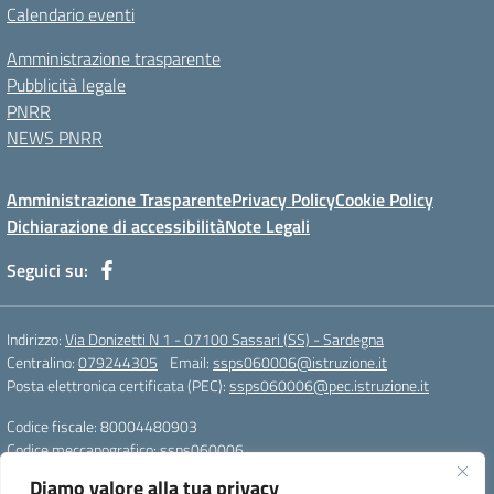
Calendario eventi
Amministrazione trasparente
Pubblicità legale
PNRR
NEWS PNRR
Amministrazione Trasparente
Privacy Policy
Cookie Policy
Dichiarazione di accessibilità
Note Legali
Seguici su:
Indirizzo:
Via Donizetti N 1 - 07100 Sassari (SS) - Sardegna
Centralino:
079244305
Email:
ssps060006@istruzione.it
Posta elettronica certificata (PEC):
ssps060006@pec.istruzione.it
Codice fiscale: 80004480903
Codice meccanografico:
ssps060006
Codice Indice delle Pubbliche Amministrazioni (IPA): istsc_ssps060006
Diamo valore alla tua privacy