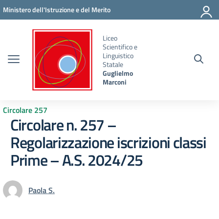
Vai ai contenuti
Vai al menu di navigazione
Vai al footer
Ministero dell'Istruzione e del Merito
Liceo
Scientifico e
Linguistico
Statale
Guglielmo
Marconi
Circolare 257
Circolare n. 257 –
Regolarizzazione iscrizioni classi
Prime – A.S. 2024/25
Paola S.