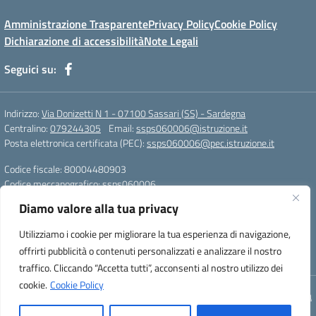
Amministrazione Trasparente
Privacy Policy
Cookie Policy
Dichiarazione di accessibilità
Note Legali
Seguici su:
Indirizzo:
Via Donizetti N 1 - 07100 Sassari (SS) - Sardegna
Centralino:
079244305
Email:
ssps060006@istruzione.it
Posta elettronica certificata (PEC):
ssps060006@pec.istruzione.it
Codice fiscale: 80004480903
Codice meccanografico:
ssps060006
Codice Indice delle Pubbliche Amministrazioni (IPA): istsc_ssps060006
Diamo valore alla tua privacy
Codice unico di fatturazione (CUF): UFZDAC
Utilizziamo i cookie per migliorare la tua esperienza di navigazione,
TU - 522 - 0316743 LS G. MARCONI SS IBAN
offrirti pubblicità o contenuti personalizzati e analizzare il nostro
IT72S0101517208000070058412
traffico. Cliccando “Accetta tutti”, acconsenti al nostro utilizzo dei
cookie.
Cookie Policy
Concept & Design by Designers Italia