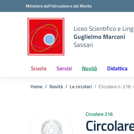
Vai ai contenuti
Vai al menu di navigazione
Vai al footer
Ministero dell'Istruzione e del Merito
Liceo Scientifico e Ling
Guglielmo Marconi
Sassari
Scuola
Servizi
Novità
Didattica
Home
Novità
Le circolari
Circolare n. 216
Circolare 216
Circolar