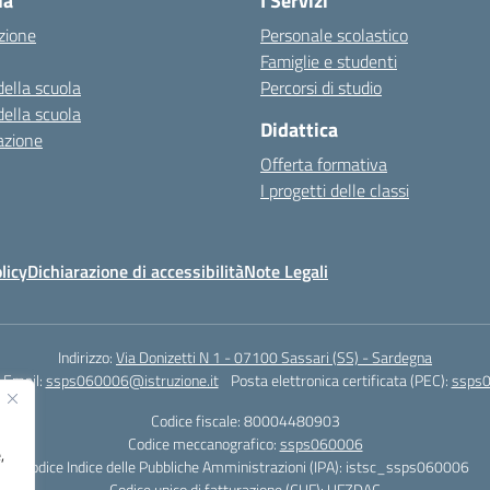
la
I Servizi
zione
Personale scolastico
Famiglie e studenti
della scuola
Percorsi di studio
della scuola
Didattica
azione
Offerta formativa
I progetti delle classi
licy
Dichiarazione di accessibilità
Note Legali
Indirizzo:
Via Donizetti N 1 - 07100 Sassari (SS) - Sardegna
Email:
ssps060006@istruzione.it
Posta elettronica certificata (PEC):
ssps0
Codice fiscale: 80004480903
Codice meccanografico:
ssps060006
,
Codice Indice delle Pubbliche Amministrazioni (IPA): istsc_ssps060006
Codice unico di fatturazione (CUF): UFZDAC