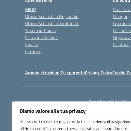
Link Esterni
La Scuo
MIUR
Presenta
Ufficio Scolastico Regionale
I luoghi
Ufficio Scolastico Territoriale
I numeri 
Scuola in Chiaro
Le carte 
Iscrizioni On Line
Organizz
Invalsi
La storia
Comune
Amministrazione Trasparente
Privacy Policy
Cookie Po
Centralino:
079244305
Diamo valore alla tua privacy
Utilizziamo i cookie per migliorare la tua esperienza di navigazione
offrirti pubblicità o contenuti personalizzati e analizzare il nostro