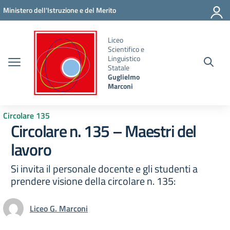
Vai ai contenuti
Vai al menu di navigazione
Vai al footer
Ministero dell'Istruzione e del Merito
Liceo
Scientifico e
Linguistico
Statale
Guglielmo
Marconi
Circolare 135
Circolare n. 135 – Maestri del
lavoro
Si invita il personale docente e gli studenti a
prendere visione della circolare n. 135:
Liceo G. Marconi