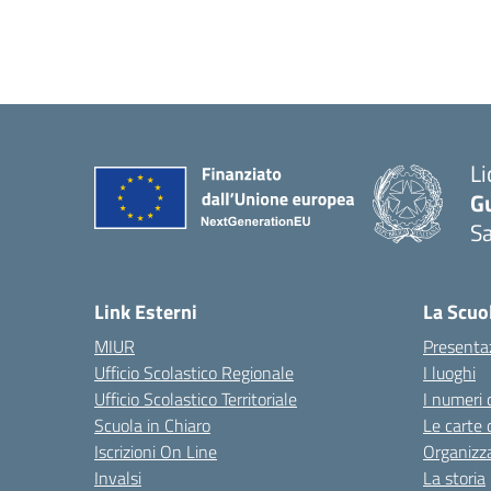
Li
G
Sa
Link Esterni
La Scuo
MIUR
Presenta
Ufficio Scolastico Regionale
I luoghi
Ufficio Scolastico Territoriale
I numeri 
Scuola in Chiaro
Le carte 
Iscrizioni On Line
Organizz
Invalsi
La storia