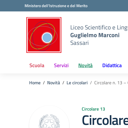
Vai ai contenuti
Vai al menu di navigazione
Vai al footer
Ministero dell'Istruzione e del Merito
Liceo Scientifico e Ling
Guglielmo Marconi
Sassari
Scuola
Servizi
Novità
Didattica
Home
Novità
Le circolari
Circolare n. 13 – 
Circolare 13
Circolare