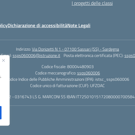
I progetti delle classi
licy
Dichiarazione di accessibilità
Note Legali
Indirizzo:
Via Donizetti N 1 - 07100 Sassari (SS) - Sardegna
Email:
ssps060006@istruzione.it
Posta elettronica certificata (PEC):
ssps0
Codice fiscale: 80004480903
Codice meccanografico:
ssps060006
,
Codice Indice delle Pubbliche Amministrazioni (IPA): istsc_ssps060006
Codice unico di fatturazione (CUF): UFZDAC
 - 522 - 0316743 LS G. MARCONI SS IBAN IT72S0101517208000070058