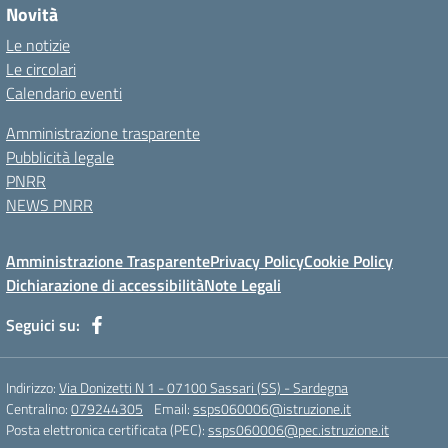
Novità
Le notizie
Le circolari
Calendario eventi
Amministrazione trasparente
Pubblicità legale
PNRR
NEWS PNRR
Amministrazione Trasparente
Privacy Policy
Cookie Policy
Dichiarazione di accessibilità
Note Legali
Seguici su:
Indirizzo:
Via Donizetti N 1 - 07100 Sassari (SS) - Sardegna
Centralino:
079244305
Email:
ssps060006@istruzione.it
Posta elettronica certificata (PEC):
ssps060006@pec.istruzione.it