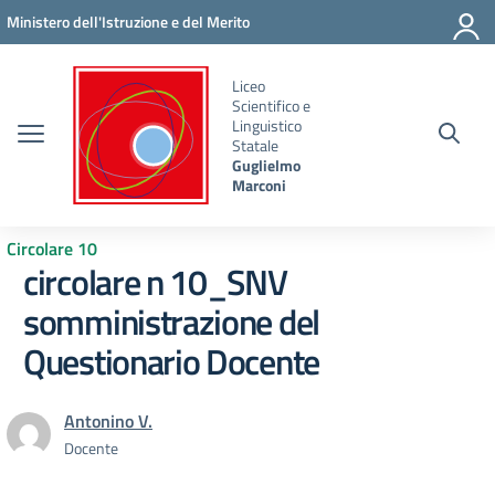
Vai ai contenuti
Vai al menu di navigazione
Vai al footer
Ministero dell'Istruzione e del Merito
Liceo
Scientifico e
Linguistico
Statale
Guglielmo
Marconi
Circolare 10
circolare n 10_SNV
somministrazione del
Questionario Docente
Antonino V.
Docente