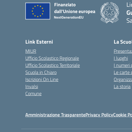
Li
G
Sa
Link Esterni
La Scuo
MIUR
Presenta
Ufficio Scolastico Regionale
I luoghi
Ufficio Scolastico Territoriale
I numeri 
Scuola in Chiaro
Le carte 
Iscrizioni On Line
Organizz
Invalsi
La storia
Comune
Amministrazione Trasparente
Privacy Policy
Cookie Po