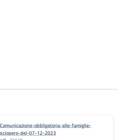
Comunicazione-obbligatoria-alle-famiglie-
sciopero-del-07-12-2023
pdf - 221 kb