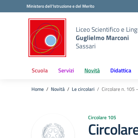
Vai ai contenuti
Vai al menu di navigazione
Vai al footer
Ministero dell'Istruzione e del Merito
Liceo Scientifico e Ling
Guglielmo Marconi
Sassari
Scuola
Servizi
Novità
Didattica
Home
Novità
Le circolari
Circolare n. 105 
Circolare 105
Circolar