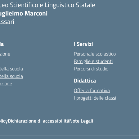
ceo Scientifico e Linguistico Statale
uglielmo Marconi
ssari
la
I Servizi
zione
Personale scolastico
Famiglie e studenti
della scuola
Percorsi di studio
della scuola
Didattica
azione
Offerta formativa
I progetti delle classi
licy
Dichiarazione di accessibilità
Note Legali