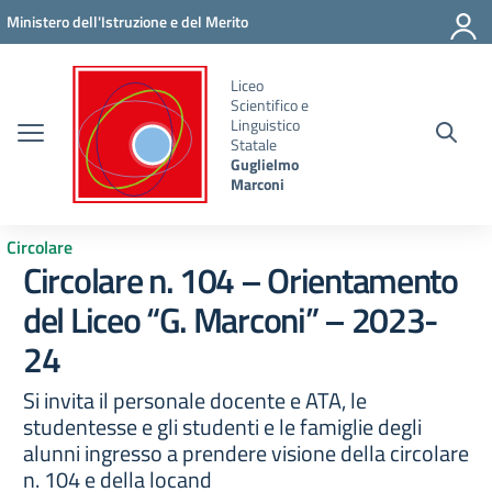
Vai ai contenuti
Vai al menu di navigazione
Vai al footer
Ministero dell'Istruzione e del Merito
Liceo
Scientifico e
Linguistico
Statale
Guglielmo
Marconi
Circolare
Circolare n. 104 – Orientamento
del Liceo “G. Marconi” – 2023-
24
Si invita il personale docente e ATA, le
studentesse e gli studenti e le famiglie degli
alunni ingresso a prendere visione della circolare
n. 104 e della locand