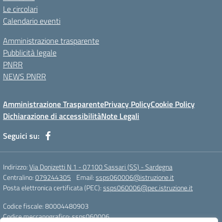
Le circolari
Calendario eventi
Amministrazione trasparente
Pubblicità legale
PNRR
NEWS PNRR
Amministrazione Trasparente
Privacy Policy
Cookie Policy
Dichiarazione di accessibilità
Note Legali
Seguici su:
Indirizzo:
Via Donizetti N 1 - 07100 Sassari (SS) - Sardegna
Centralino:
079244305
Email:
ssps060006@istruzione.it
Posta elettronica certificata (PEC):
ssps060006@pec.istruzione.it
Codice fiscale: 80004480903
Codice meccanografico:
ssps060006