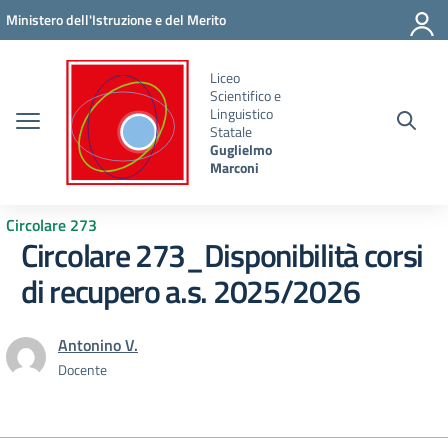
Vai ai contenuti
Vai al menu di navigazione
Vai al footer
Ministero dell'Istruzione e del Merito
Liceo
Scientifico e
Linguistico
Statale
Guglielmo
Marconi
Circolare 273
Circolare 273_Disponibilità corsi
di recupero a.s. 2025/2026
Antonino V.
Docente