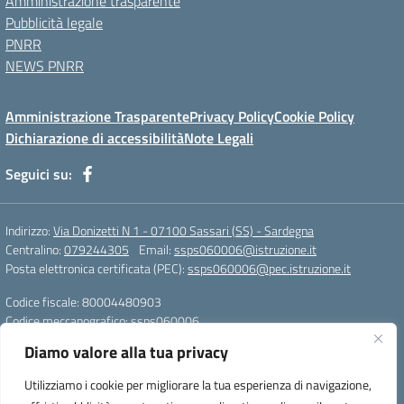
Amministrazione trasparente
Pubblicità legale
PNRR
NEWS PNRR
Amministrazione Trasparente
Privacy Policy
Cookie Policy
Dichiarazione di accessibilità
Note Legali
Seguici su:
Indirizzo:
Via Donizetti N 1 - 07100 Sassari (SS) - Sardegna
Centralino:
079244305
Email:
ssps060006@istruzione.it
Posta elettronica certificata (PEC):
ssps060006@pec.istruzione.it
Codice fiscale: 80004480903
Codice meccanografico:
ssps060006
Codice Indice delle Pubbliche Amministrazioni (IPA): istsc_ssps060006
Diamo valore alla tua privacy
Codice unico di fatturazione (CUF): UFZDAC
Utilizziamo i cookie per migliorare la tua esperienza di navigazione,
TU - 522 - 0316743 LS G. MARCONI SS IBAN