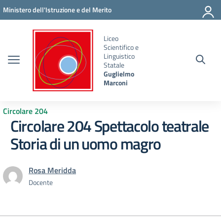
Vai ai contenuti
Vai al menu di navigazione
Vai al footer
Ministero dell'Istruzione e del Merito
Liceo
Scientifico e
Linguistico
Statale
Guglielmo
Marconi
Circolare 204
Circolare 204 Spettacolo teatrale
Storia di un uomo magro
Rosa Meridda
Docente