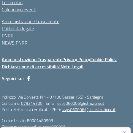
Le circolari
Calendario eventi
Amministrazione trasparente
Pubblicità legale
PNRR
NEWS PNRR
Amministrazione Trasparente
Privacy Policy
Cookie Policy
Dichiarazione di accessibilità
Note Legali
Seguici su:
Indirizzo:
Via Donizetti N 1 - 07100 Sassari (SS) - Sardegna
Centralino:
079244305
Email:
ssps060006@istruzione.it
Posta elettronica certificata (PEC):
ssps060006@pec.istruzione.it
Codice fiscale: 80004480903
Codice meccanografico:
ssps060006
Codice Indice delle Pubbliche Amministrazioni (IPA): istsc_ssps060006