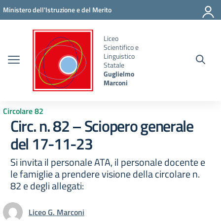
Vai ai contenuti
Vai al menu di navigazione
Vai al footer
Ministero dell'Istruzione e del Merito
Liceo
Scientifico e
Linguistico
Statale
Guglielmo
Marconi
Circolare 82
Circ. n. 82 – Sciopero generale
del 17-11-23
Si invita il personale ATA, il personale docente e
le famiglie a prendere visione della circolare n.
82 e degli allegati:
Liceo G. Marconi