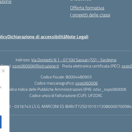
azione
Offerta formativa
I progetti delle classi
licy
Dichiarazione di accessibilità
Note Legali
Indirizzo:
Via Donizetti N 1 - 07100 Sassari (SS) - Sardegna
Email:
ssps060006@istruzione.it
Posta elettronica certificata (PEC):
ssps0
Codice fiscale: 80004480903
Codice meccanografico:
ssps060006
,
Codice Indice delle Pubbliche Amministrazioni (IPA): istsc_ssps060006
Codice unico di fatturazione (CUF): UFZDAC
 - 522 - 0316743 LS G. MARCONI SS IBAN IT72S0101517208000070058