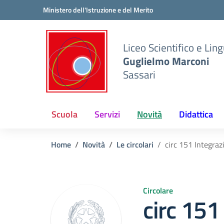
Vai ai contenuti
Vai al menu di navigazione
Vai al footer
Ministero dell'Istruzione e del Merito
Liceo Scientifico e Ling
Guglielmo Marconi
Sassari
Scuola
Servizi
Novità
Didattica
Home
Novità
Le circolari
circ 151 Integraz
Circolare
circ 151