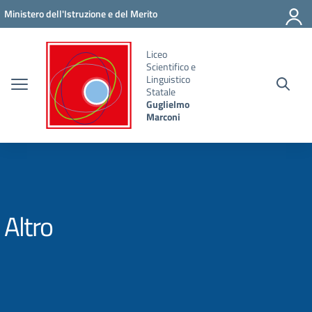
Vai ai contenuti
Vai al menu di navigazione
Vai al footer
Ministero dell'Istruzione e del Merito
Liceo
Scientifico e
Linguistico
Statale
Guglielmo
Marconi
Altro