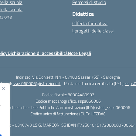
della scuola
Percorsi di studio
della scuola
Didattica
azione
Offerta formativa
I progetti delle classi
licy
Dichiarazione di accessibilità
Note Legali
Indirizzo:
Via Donizetti N 1 - 07100 Sassari (SS) - Sardegna
Email:
ssps060006@istruzione.it
Posta elettronica certificata (PEC):
ssps0
Codice fiscale: 80004480903
Codice meccanografico:
ssps060006
,
Codice Indice delle Pubbliche Amministrazioni (IPA): istsc_ssps060006
Codice unico di fatturazione (CUF): UFZDAC
 - 522 - 0316743 LS G. MARCONI SS IBAN IT72S0101517208000070058