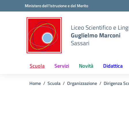
Vai ai contenuti
Vai al menu di navigazione
Vai al footer
Ministero dell'Istruzione e del Merito
Liceo Scientifico e Ling
Guglielmo Marconi
Sassari
Scuola
Servizi
Novità
Didattica
Home
Scuola
Organizzazione
Dirigenza Sc