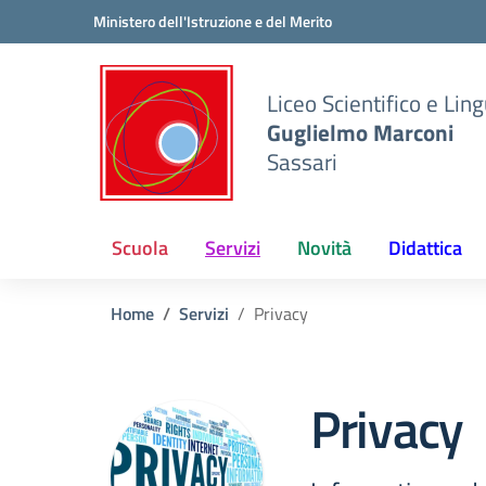
Vai ai contenuti
Vai al menu di navigazione
Vai al footer
Ministero dell'Istruzione e del Merito
Liceo Scientifico e Ling
Guglielmo Marconi
Sassari
Scuola
Servizi
Novità
Didattica
Home
Servizi
Privacy
Privacy