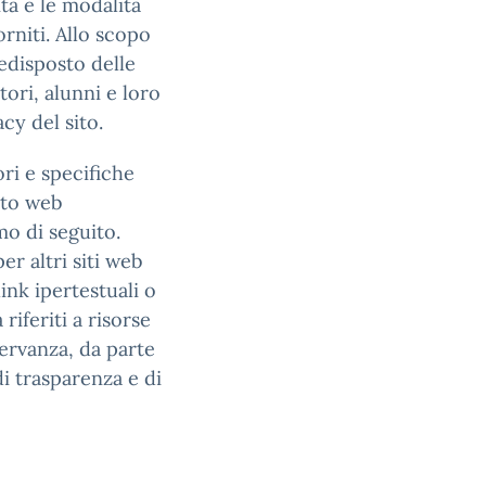
ità e le modalità
orniti. Allo scopo
redisposto delle
tori, alunni e loro
cy del sito.
ri e specifiche
sito web
mo di seguito.
er altri siti web
ink ipertestuali o
riferiti a risorse
servanza, da parte
di trasparenza e di