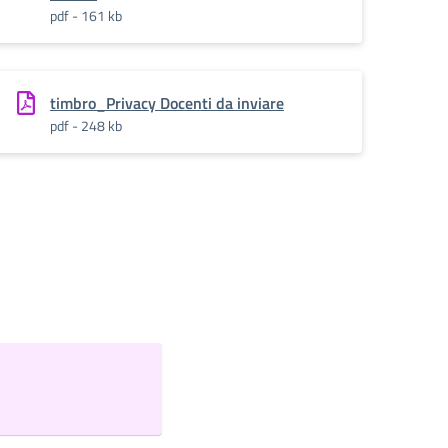
pdf - 161 kb
timbro_Privacy Docenti da inviare
pdf - 248 kb