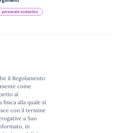
rgomenti
personale scolastico
che il Regolamento
camente come
petto al
fisica alla quale si
nisce con il termine
rerogative a Suo
informato, in