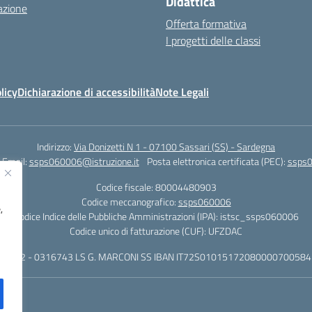
Didattica
azione
Offerta formativa
I progetti delle classi
licy
Dichiarazione di accessibilità
Note Legali
Indirizzo:
Via Donizetti N 1 - 07100 Sassari (SS) - Sardegna
Email:
ssps060006@istruzione.it
Posta elettronica certificata (PEC):
ssps0
Codice fiscale: 80004480903
Codice meccanografico:
ssps060006
,
Codice Indice delle Pubbliche Amministrazioni (IPA): istsc_ssps060006
Codice unico di fatturazione (CUF): UFZDAC
 - 522 - 0316743 LS G. MARCONI SS IBAN IT72S0101517208000070058