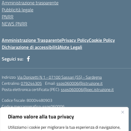
Amministrazione trasparente
Pubblicità legale
PNRR
NEWS PNRR
Amministrazione Trasparente
Privacy Policy
Cookie Policy
Dichiarazione di accessibilità
Note Legali
Seguici su:
Indirizzo:
Via Donizetti N 1 - 07100 Sassari (SS) - Sardegna
Centralino:
079244305
Email:
ssps060006@istruzione.it
Posta elettronica certificata (PEC):
ssps060006@pec.istruzione.it
Codice fiscale: 80004480903
Codice meccanografico:
ssps060006
Codice Indice delle Pubbliche Amministrazioni (IPA): istsc_ssps060006
Diamo valore alla tua privacy
Codice unico di fatturazione (CUF): UFZDAC
Utilizziamo i cookie per migliorare la tua esperienza di navigazione,
TU - 522 - 0316743 LS G. MARCONI SS IBAN