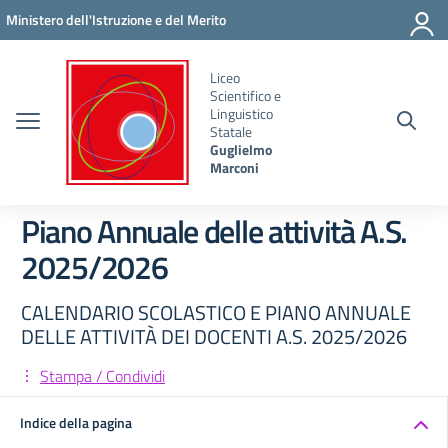
Vai ai contenuti
Vai al menu di navigazione
Vai al footer
Ministero dell'Istruzione e del Merito
Liceo
Scientifico e
Linguistico
Statale
Guglielmo
Marconi
Piano Annuale delle attività A.S.
2025/2026
CALENDARIO SCOLASTICO E PIANO ANNUALE
DELLE ATTIVITÀ DEI DOCENTI A.S. 2025/2026
Stampa / Condividi
Indice della pagina