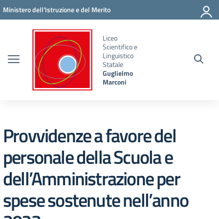
Vai ai contenuti
Vai al menu di navigazione
Vai al footer
Ministero dell'Istruzione e del Merito
Liceo
Scientifico e
Linguistico
Statale
Guglielmo
Marconi
Provvidenze a favore del
personale della Scuola e
dell’Amministrazione per
spese sostenute nell’anno