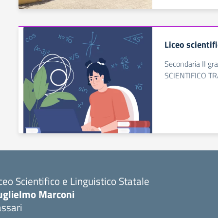
Liceo scientif
Secondaria II g
SCIENTIFICO T
ceo Scientifico e Linguistico Statale
uglielmo Marconi
ssari