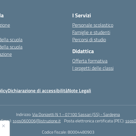
la
I Servizi
zione
Personale scolastico
Famiglie e studenti
della scuola
Percorsi di studio
della scuola
Didattica
azione
Offerta formativa
I progetti delle classi
licy
Dichiarazione di accessibilità
Note Legali
Indirizzo:
Via Donizetti N 1 - 07100 Sassari (SS) - Sardegna
Email:
ssps060006@istruzione.it
Posta elettronica certificata (PEC):
ssps0
Codice fiscale: 80004480903