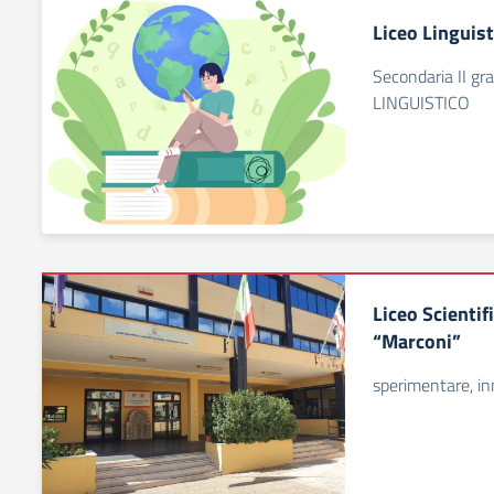
Liceo Linguist
Secondaria II g
LINGUISTICO
Liceo Scientif
“Marconi”
sperimentare, in