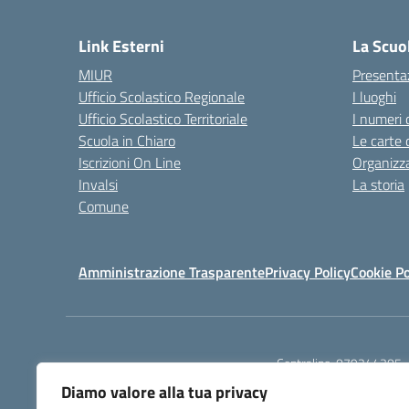
Link Esterni
La Scuo
MIUR
Presenta
Ufficio Scolastico Regionale
I luoghi
Ufficio Scolastico Territoriale
I numeri 
Scuola in Chiaro
Le carte 
Iscrizioni On Line
Organizz
Invalsi
La storia
Comune
Amministrazione Trasparente
Privacy Policy
Cookie Po
Centralino:
079244305
Diamo valore alla tua privacy