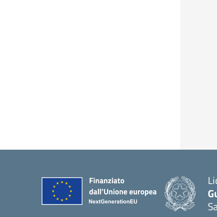
Li
G
Sa