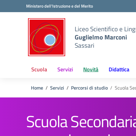
Vai ai contenuti
Vai al menu di navigazione
Vai al footer
Ministero dell'Istruzione e del Merito
Liceo Scientifico e Ling
Guglielmo Marconi
Sassari
Scuola
Servizi
Novità
Didattica
Home
Servizi
Percorsi di studio
Scuola Se
Scuola Secondaria