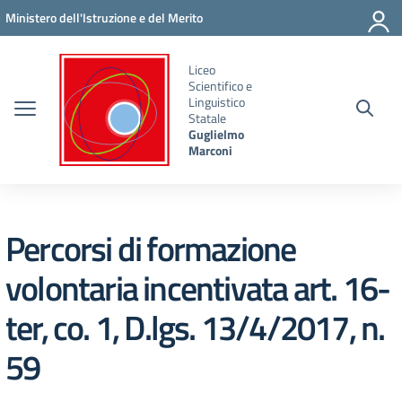
Vai ai contenuti
Vai al menu di navigazione
Vai al footer
Ministero dell'Istruzione e del Merito
Liceo
Scientifico e
Linguistico
Statale
Guglielmo
Marconi
Percorsi di formazione
volontaria incentivata art. 16-
ter, co. 1, D.lgs. 13/4/2017, n.
59