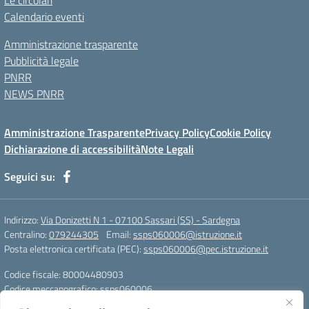
Le circolari
Calendario eventi
Amministrazione trasparente
Pubblicità legale
PNRR
NEWS PNRR
Amministrazione Trasparente
Privacy Policy
Cookie Policy
Dichiarazione di accessibilità
Note Legali
Seguici su:
Indirizzo:
Via Donizetti N 1 - 07100 Sassari (SS) - Sardegna
Centralino:
079244305
Email:
ssps060006@istruzione.it
Posta elettronica certificata (PEC):
ssps060006@pec.istruzione.it
Codice fiscale: 80004480903
Codice meccanografico:
ssps060006
Codice Indice delle Pubbliche Amministrazioni (IPA): istsc_ssps060006