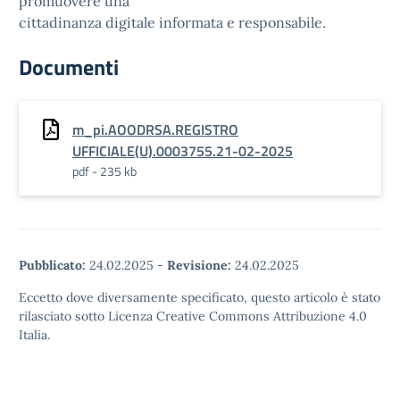
promuovere una
cittadinanza digitale informata e responsabile.
Documenti
m_pi.AOODRSA.REGISTRO
UFFICIALE(U).0003755.21-02-2025
pdf - 235 kb
Pubblicato:
24.02.2025
-
Revisione:
24.02.2025
Eccetto dove diversamente specificato, questo articolo è stato
rilasciato sotto Licenza Creative Commons Attribuzione 4.0
Italia.