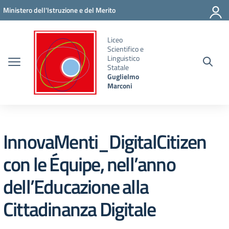
Vai ai contenuti
Vai al menu di navigazione
Vai al footer
Ministero dell'Istruzione e del Merito
Liceo
Scientifico e
Linguistico
Statale
Guglielmo
Marconi
InnovaMenti_DigitalCitizen
con le Équipe, nell’anno
dell’Educazione alla
Cittadinanza Digitale