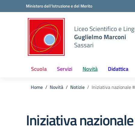
Vai ai contenuti
Vai al menu di navigazione
Vai al footer
Ministero dell'Istruzione e del Merito
Liceo Scientifico e Ling
Guglielmo Marconi
Sassari
Scuola
Servizi
Novità
Didattica
Home
Novità
Notizie
Iniziativa nazionale 
Iniziativa nazional