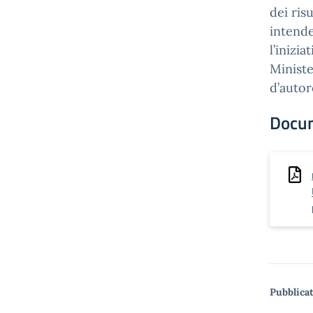
dei ris
intend
l’inizia
Ministe
d’autor
Docu
Pubblicat