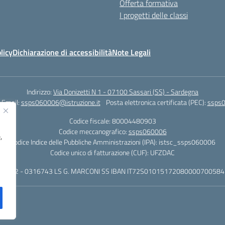
Offerta formativa
I progetti delle classi
licy
Dichiarazione di accessibilità
Note Legali
Indirizzo:
Via Donizetti N 1 - 07100 Sassari (SS) - Sardegna
Email:
ssps060006@istruzione.it
Posta elettronica certificata (PEC):
ssps0
Codice fiscale: 80004480903
Codice meccanografico:
ssps060006
,
Codice Indice delle Pubbliche Amministrazioni (IPA): istsc_ssps060006
Codice unico di fatturazione (CUF): UFZDAC
 - 522 - 0316743 LS G. MARCONI SS IBAN IT72S0101517208000070058