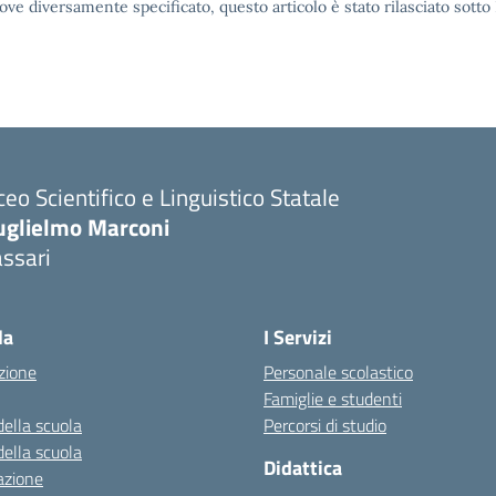
ove diversamente specificato, questo articolo è stato rilasciato sott
ceo Scientifico e Linguistico Statale
uglielmo Marconi
ssari
la
I Servizi
zione
Personale scolastico
Famiglie e studenti
della scuola
Percorsi di studio
della scuola
Didattica
azione