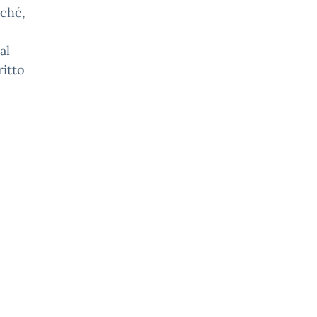
rché,
al
ritto