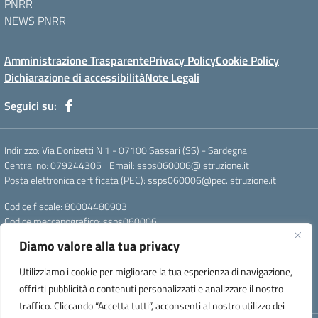
PNRR
NEWS PNRR
Amministrazione Trasparente
Privacy Policy
Cookie Policy
Dichiarazione di accessibilità
Note Legali
Seguici su:
Indirizzo:
Via Donizetti N 1 - 07100 Sassari (SS) - Sardegna
Centralino:
079244305
Email:
ssps060006@istruzione.it
Posta elettronica certificata (PEC):
ssps060006@pec.istruzione.it
Codice fiscale: 80004480903
Codice meccanografico:
ssps060006
Codice Indice delle Pubbliche Amministrazioni (IPA): istsc_ssps060006
Diamo valore alla tua privacy
Codice unico di fatturazione (CUF): UFZDAC
Utilizziamo i cookie per migliorare la tua esperienza di navigazione,
TU - 522 - 0316743 LS G. MARCONI SS IBAN
offrirti pubblicità o contenuti personalizzati e analizzare il nostro
IT72S0101517208000070058412
traffico. Cliccando “Accetta tutti”, acconsenti al nostro utilizzo dei