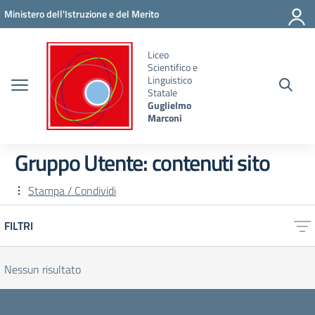
Vai ai contenuti
Vai al menu di navigazione
Vai al footer
Ministero dell'Istruzione e del Merito
Liceo
Scientifico e
Linguistico
Statale
Guglielmo
Marconi
Gruppo Utente:
contenuti sito
Stampa / Condividi
FILTRI
Nessun risultato