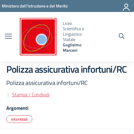
Vai ai contenuti
Vai al menu di navigazione
Vai al footer
Ministero dell'Istruzione e del Merito
Liceo
Scientifico e
Linguistico
Statale
Guglielmo
Marconi
Polizza assicurativa infortuni/RC
Polizza assicurativa infortuni/RC
Stampa / Condividi
Argomenti
sicurezza