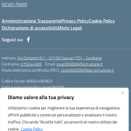
NEWS PNRR
Amministrazione Trasparente
Privacy Policy
Cookie Policy
Dichiarazione di accessibilità
Note Legali
Seguici su:
Indirizzo:
Via Donizetti N 1 - 07100 Sassari (SS) - Sardegna
Centralino:
079244305
Email:
ssps060006@istruzione.it
Posta elettronica certificata (PEC):
ssps060006@pec.istruzione.it
Codice fiscale: 80004480903
Codice meccanografico:
ssps060006
Codice Indice delle Pubbliche Amministrazioni (IPA): istsc_ssps060006
Diamo valore alla tua privacy
Codice unico di fatturazione (CUF): UFZDAC
Utilizziamo i cookie per migliorare la tua esperienza di navigazione,
TU - 522 - 0316743 LS G. MARCONI SS IBAN
offrirti pubblicità o contenuti personalizzati e analizzare il nostro
IT72S0101517208000070058412
traffico. Cliccando “Accetta tutti”, acconsenti al nostro utilizzo dei
cookie.
Cookie Policy